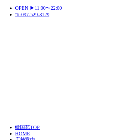
Skip
OPEN ▶11:00〜22:00
to
℡:097-529-8129
content
Primary
Menu
韓国苑TOP
HOME
店舗案内