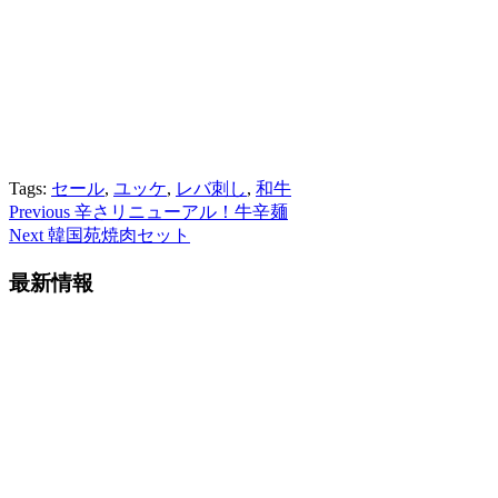
Tags:
セール
,
ユッケ
,
レバ刺し
,
和牛
Post
Previous
辛さリニューアル！牛辛麺
Next
韓国苑焼肉セット
Navigation
最新情報