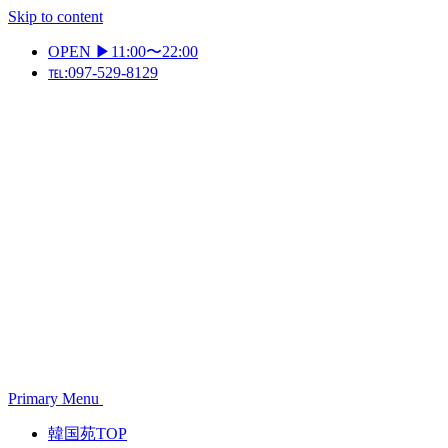
Skip to content
OPEN ▶11:00〜22:00
℡:097-529-8129
Primary Menu
韓国苑TOP