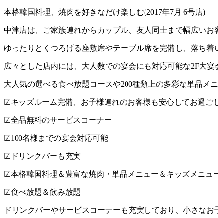
本格韓国料理、焼肉を好きなだけ楽しむ(2017年7月 6号店)
中津店は、ご家族連れからカップル、友人同士まで幅広いお
ゆったりとくつろげる座敷席やテーブル席を完備し、落ち着
広々とした店内には、大人数での宴会にも対応可能な2F大
大人気の選べる食べ放題コースや200種類上の多彩な単品メ
☑︎キッズルーム完備、お子様連れのお客様も安心してお過ご
☑︎全品無料のサービスコーナー
☑︎100名様までの宴会対応可能
☑︎ドリンクバーも充実
☑︎本格韓国料理＆豊富な焼肉・単品メニュー＆キッズメニュ
☑︎食べ放題＆飲み放題
ドリンクバーやサービスコーナーも充実しており、小さなお