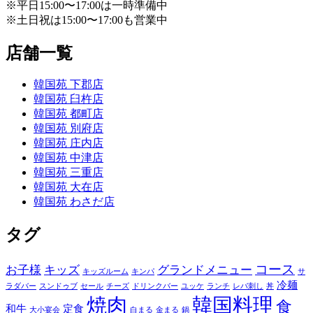
※平日15:00〜17:00は一時準備中
※土日祝は15:00〜17:00も営業中
店舗一覧
韓国苑 下郡店
韓国苑 臼杵店
韓国苑 都町店
韓国苑 別府店
韓国苑 庄内店
韓国苑 中津店
韓国苑 三重店
韓国苑 大在店
韓国苑 わさだ店
タグ
コース
お子様
キッズ
グランドメニュー
キッズルーム
キンパ
サ
冷麺
ラダバー
スンドゥブ
セール
チーズ
ドリンクバー
ユッケ
ランチ
レバ刺し
丼
焼肉
韓国料理
食
和牛
定食
大小宴会
白まる
金まる
鍋