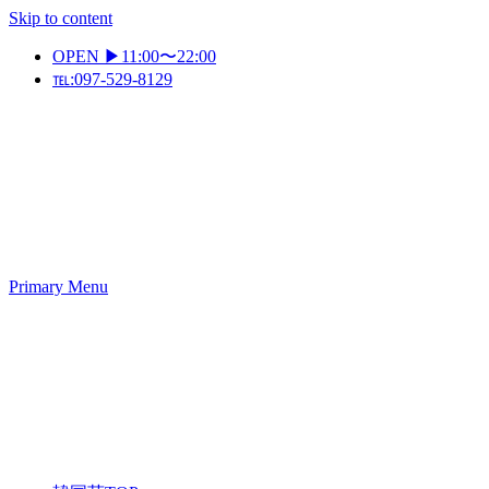
Skip to content
OPEN ▶11:00〜22:00
℡:097-529-8129
Primary Menu