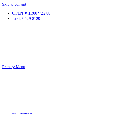
Skip to content
OPEN ▶11:00〜22:00
℡:097-529-8129
Primary Menu