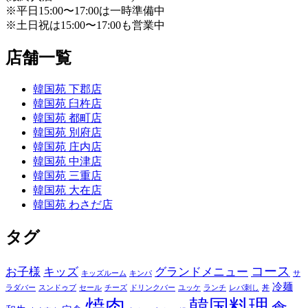
※平日15:00〜17:00は一時準備中
※土日祝は15:00〜17:00も営業中
店舗一覧
韓国苑 下郡店
韓国苑 臼杵店
韓国苑 都町店
韓国苑 別府店
韓国苑 庄内店
韓国苑 中津店
韓国苑 三重店
韓国苑 大在店
韓国苑 わさだ店
タグ
コース
お子様
キッズ
グランドメニュー
キッズルーム
キンパ
サ
冷麺
ラダバー
スンドゥブ
セール
チーズ
ドリンクバー
ユッケ
ランチ
レバ刺し
丼
焼肉
韓国料理