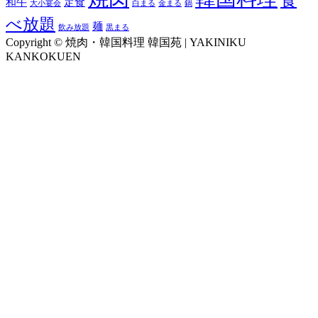
食
和牛
定食
大小宴会
白まる
金まる
鍋
べ放題
麺
飲み放題
黒まる
Copyright © 焼肉・韓国料理 韓国苑 | YAKINIKU
KANKOKUEN