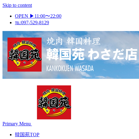
Skip to content
OPEN ▶11:00〜22:00
℡:097-529-8129
Primary Menu
韓国苑TOP