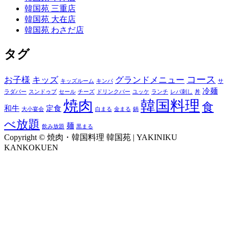
韓国苑 三重店
韓国苑 大在店
韓国苑 わさだ店
タグ
コース
お子様
キッズ
グランドメニュー
キッズルーム
キンパ
サ
冷麺
ラダバー
スンドゥブ
セール
チーズ
ドリンクバー
ユッケ
ランチ
レバ刺し
丼
焼肉
韓国料理
食
和牛
定食
大小宴会
白まる
金まる
鍋
べ放題
麺
飲み放題
黒まる
Copyright © 焼肉・韓国料理 韓国苑 | YAKINIKU
KANKOKUEN