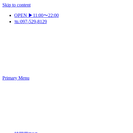
Skip to content
OPEN ▶11:00〜22:00
℡:097-529-8129
Primary Menu