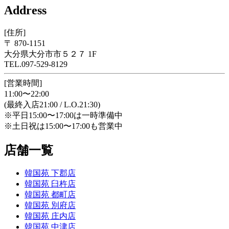
Address
[住所]
〒 870-1151
大分県大分市市５２７ 1F
TEL.097-529-8129
[営業時間]
11:00〜22:00
(最終入店21:00 / L.O.21:30)
※平日15:00〜17:00は一時準備中
※土日祝は15:00〜17:00も営業中
店舗一覧
韓国苑 下郡店
韓国苑 臼杵店
韓国苑 都町店
韓国苑 別府店
韓国苑 庄内店
韓国苑 中津店